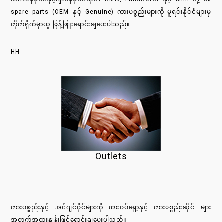
spare parts (OEM နှင့် Genuine) ကားပစ္စည်းများကို မူရင်းနိုင်ငံများမှ
တိုက်ရိုက်မှာယူ ဖြန့်ဖြူးရောင်းချပေးပါသည်။
HH
Outlets
ကားပစ္စည်းနှင့် အင်ဂျင်ဝိုင်များကို ကားဝပ်ရှော့နှင့် ကားပစ္စည်းဆိုင် များ
အတွက်အထူးနှုန်းဖြင့်ရောင်းချပေးပါသည်။