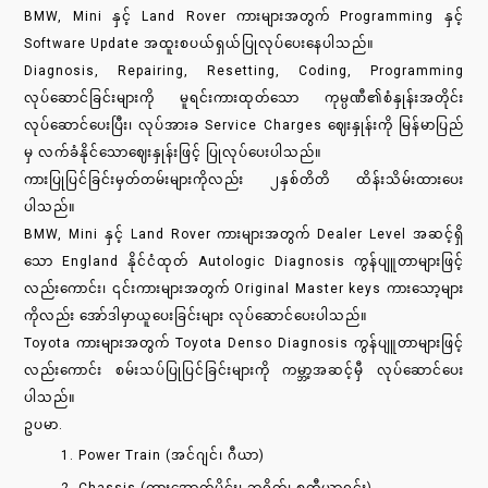
BMW, Mini နှင့် Land Rover ကားများအတွက် Programming နှင့်
Software Update အထူးစပယ်ရှယ်ပြုလုပ်ပေးနေပါသည်။
Diagnosis, Repairing, Resetting, Coding, Programming
လုပ်ဆောင်ခြင်းများကို မူရင်းကားထုတ်သော ကုမ္ပဏီ၏စံနှုန်းအတိုင်း
လုပ်ဆောင်ပေးပြီး၊ လုပ်အားခ Service Charges ဈေးနှုန်းကို မြန်မာပြည်
မှ လက်ခံနိုင်သောဈေးနှုန်းဖြင့် ပြုလုပ်ပေးပါသည်။
ကားပြုပြင်ခြင်းမှတ်တမ်းများကိုလည်း ၂နှစ်တိတိ ထိန်းသိမ်းထားပေး
ပါသည်။
BMW, Mini နှင့် Land Rover ကားများအတွက် Dealer Level အဆင့်ရှိ
သော England နိုင်ငံထုတ် Autologic Diagnosis ကွန်ပျူတာများဖြင့်
လည်းကောင်း၊ ၎င်းကားများအတွက် Original Master keys ကားသော့များ
ကိုလည်း အော်ဒါမှာယူပေးခြင်းများ လုပ်ဆောင်ပေးပါသည်။
Toyota ကားများအတွက် Toyota Denso Diagnosis ကွန်ပျူတာများဖြင့်
လည်းကောင်း စမ်းသပ်ပြုပြင်ခြင်းများကို ကမ္ဘာ့အဆင့်မှီ လုပ်ဆောင်ပေး
ပါသည်။
ဥပမာ.
Power Train (အင်ဂျင်၊ ဂီယာ)