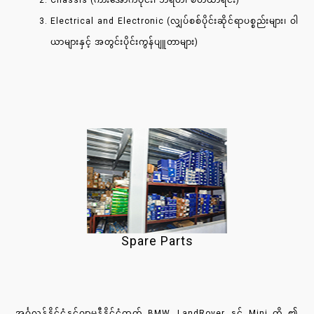
Chassis (ကားအောက်ပိုင်း၊ ဘရိတ်၊ စတီယာရင်း)
Electrical and Electronic (လျှပ်စစ်ပိုင်းဆိုင်ရာပစ္စည်းများ၊ ဝါ
ယာများနှင့် အတွင်းပိုင်းကွန်ပျူတာများ)
Spare Parts
အင်္ဂလန်နိုင်ငံနှင့်ဂျာမနီနိုင်ငံထုတ် BMW, LandRover နှင့် Mini တို့ ၏