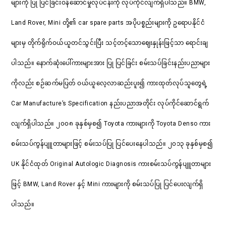
များကို ပြု ပြင်ခြင်းဝန်ဆောင်မှုလုပ်ငန်းကို လုပ်ကိုင်လျက်ရှိပါသည်။ BMW,
Land Rover, Mini တို့၏ car spare parts အပိုပစ္စည်းများကို ဥရောပနိုင်ငံ
များမှ တိုက်ရိုက်ဝယ်ယူတင်သွင်းပြီး သင့်တင့်သောဈေးနှုန်းဖြင့်သာ ရောင်းချ
ပါသည်။ နောက်ဆုံးပေါ်ကားများအား ပြု ပြင်ခြင်း စမ်းသပ်ခြင်းနည်းပညာများ
ကိုလည်း စဉ်ဆက်မပြတ် ဝယ်ယူလေ့လာဆည်းပူး၍ ကားထုတ်လုပ်သူတွေရဲ့
Car Manufacture’s Specification နည်းပညာအတိုင်း လုပ်ကိုင်ဆောင်ရွက်
လျက်ရှိပါသည်။ ၂၀၀၈ ခုနှစ်မှစ၍ Toyota ကားများကို Toyota Denso ကား
စမ်းသပ်ကွန်ပျူတာများဖြင့် စမ်းသပ်ပြု ပြင်ပေးနေပါသည်။ ၂၀၁၃ ခုနှစ်မှစ၍
UK နိုင်ငံထုတ် Original Autologic Diagnosis ကားစမ်းသပ်ကွန်ပျူတာများ
ဖြင့် BMW, Land Rover နှင့် Mini ကားများကို စမ်းသပ်ပြု ပြင်ပေးလျက်ရှိ
ပါသည်။