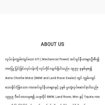
ABOUT US
လုပ်ငန်းကျွမ်းကျင်သော GTI ( Mechanical Power) အင်ဂျင်နီယာများဦးစီး၍
ကားပြု ပြင်ခြင်းလုပ်ငန်းကို လုပ်ကိုင်လျက်ရှိပါသည်။ ၁၉၉၇ ခုနှစ်မှစ၍
Astra Chinthe Motor (BMW and Land Rover Dealer) တွင် ကျွမ်းကျင်
သောနိုင်ငံခြားသား ကားအင်ဂျင်နီယာများနှင့် ၃နှစ် ပူးတွဲလုပ်ဆောင်ခဲ့ပါသည်။
၁၉၉၉ ဒီဇင်ဘာလမှစ၍ ယခုတိုင် BMW, Land Rover, Mini နှင့် Toyota ကား