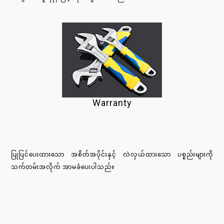
Warranty
ပြုပြင်ပေးထားသော အစိတ်အပိုင်းနှင့် လဲလှယ်ထားသော ပစ္စည်းများကို
သက်တမ်းအလိုက် အာမခံပေးပါသည်။